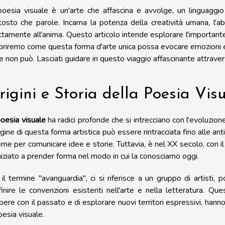
oesia visuale è un'arte che affascina e avvolge, un linguaggi
tosto che parole. Incarna la potenza della creatività umana, l'abi
ttamente all'anima. Questo articolo intende esplorare l'importante
riremo come questa forma d'arte unica possa evocare emozioni e s
e non può. Lasciati guidare in questo viaggio affascinante attraver
igini e Storia della Poesia Vis
oesia visuale
ha radici profonde che si intrecciano con l'evoluzione
igine di questa forma artistica può essere rintracciata fino alle an
eme per comunicare idee e storie. Tuttavia, è nel XX secolo, con 
niziato a prender forma nel modo in cui la conosciamo oggi.
il termine "avanguardia", ci si riferisce a un gruppo di artisti,
finire le convenzioni esistenti nell'arte e nella letteratura. Qu
ere con il passato e di esplorare nuovi territori espressivi, hanno 
oesia visuale.