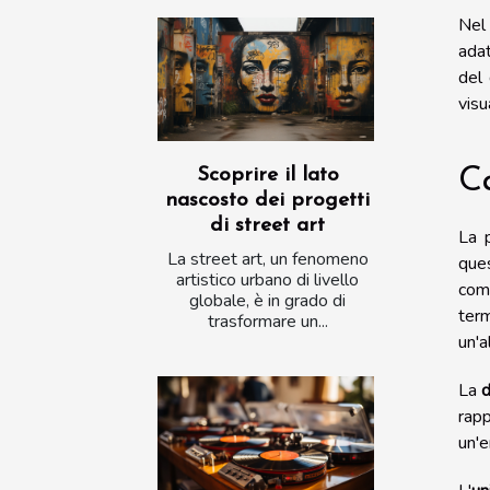
Nel
adat
del 
visu
Ca
Scoprire il lato
nascosto dei progetti
di street art
La p
La street art, un fenomeno
ques
artistico urbano di livello
comb
globale, è in grado di
term
trasformare un...
un'a
La
d
rapp
un'e