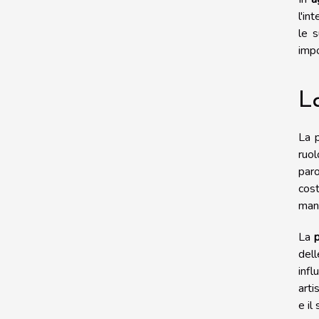
l'in
le 
impo
L
La 
ruol
paro
cos
mani
La
p
del
infl
arti
e il