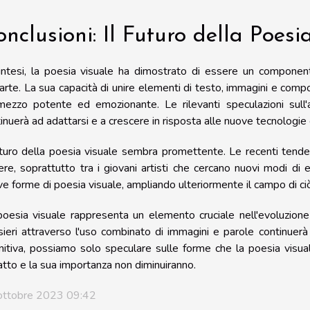
nclusioni: Il Futuro della Poesi
intesi, la poesia visuale ha dimostrato di essere un componen
'arte. La sua capacità di unire elementi di testo, immagini e compo
mezzo potente ed emozionante. Le rilevanti speculazioni sull
inuerà ad adattarsi e a crescere in risposta alle nuove tecnologie 
uturo della poesia visuale sembra promettente. Le recenti tend
re, soprattutto tra i giovani artisti che cercano nuovi modi di 
e forme di poesia visuale, ampliando ulteriormente il campo di ci
oesia visuale rappresenta un elemento cruciale nell'evoluzione 
ieri attraverso l'uso combinato di immagini e parole continuerà a
nitiva, possiamo solo speculare sulle forme che la poesia visua
tto e la sua importanza non diminuiranno.
ottobre 2023 09:42