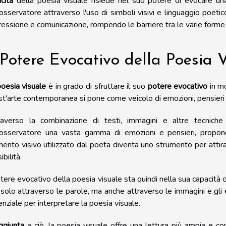
icità
della poesia visuale risiede nel suo potere di evocare una
'osservatore attraverso l'uso di simboli visivi e linguaggio poeti
essione e comunicazione, rompendo le barriere tra le varie forme a
 Potere Evocativo della Poesia 
oesia visuale
è in grado di sfruttare il suo
potere evocativo
in mo
t'arte contemporanea si pone come veicolo di emozioni, pensieri e
raverso la combinazione di testi, immagini e altre tecniche
l'osservatore una vasta gamma di emozioni e pensieri, propon
ento visivo utilizzato dal poeta diventa uno strumento per attira
ibilità.
otere evocativo della poesia visuale sta quindi nella sua capacità 
solo attraverso le parole, ma anche attraverso le immagini e gli ef
nziale per interpretare la poesia visuale.
ggiunta
a ciò, la poesia visuale offre una lettura più ampia e com