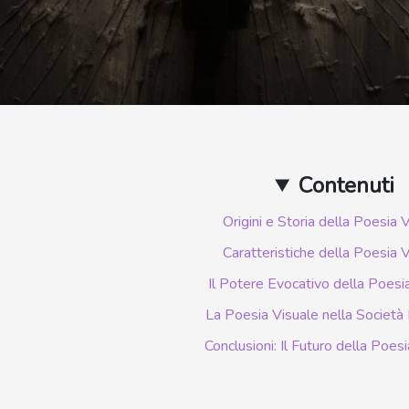
Contenuti
Origini e Storia della Poesia 
Caratteristiche della Poesia 
Il Potere Evocativo della Poesi
La Poesia Visuale nella Societ
Conclusioni: Il Futuro della Poes