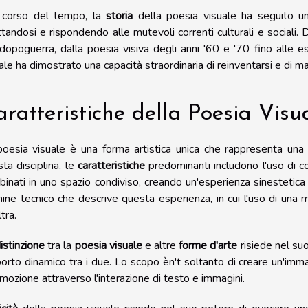
 corso del tempo, la
storia
della poesia visuale ha seguito u
tandosi e rispondendo alle mutevoli correnti culturali e sociali. D
dopoguerra, dalla poesia visiva degli anni '60 e '70 fino alle es
ale ha dimostrato una capacità straordinaria di reinventarsi e di ma
ratteristiche della Poesia Visu
oesia visuale è una forma artistica unica che rappresenta una f
ta disciplina, le
caratteristiche
predominanti includono l'uso di co
inati in uno spazio condiviso, creando un'esperienza sinestetica 
ine tecnico che descrive questa esperienza, in cui l'uso di una 
ltra.
istinzione
tra la
poesia visuale
e altre
forme d'arte
risiede nel suo
orto dinamico tra i due. Lo scopo èn't soltanto di creare un'im
mozione attraverso l'interazione di testo e immagini.