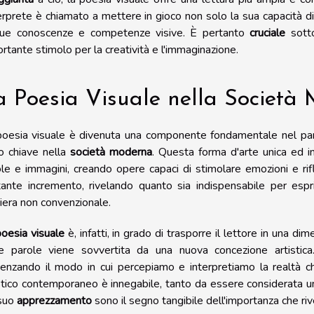
terprete è chiamato a mettere in gioco non solo la sua capacità 
sue conoscenze e competenze visive. È pertanto
cruciale
sotto
rtante stimolo per la creatività e l'immaginazione.
a Poesia Visuale nella Società
poesia visuale è divenuta una componente fondamentale nel pa
o chiave nella
società moderna
. Questa forma d'arte unica ed in
le e immagini, creando opere capaci di stimolare emozioni e rif
tante incremento, rivelando quanto sia indispensabile per es
era non convenzionale.
oesia visuale
è, infatti, in grado di trasporre il lettore in una dim
le parole viene sovvertita da una nuova concezione artistic
uenzando il modo in cui percepiamo e interpretiamo la realtà 
stico contemporaneo è innegabile, tanto da essere considerata un
 suo
apprezzamento
sono il segno tangibile dell'importanza che ri