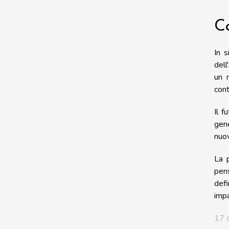
Co
In s
dell
un 
cont
Il f
gene
nuov
La p
pens
defi
impa
17 