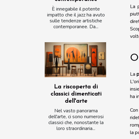
La p
È innegabile il potente
piut
impatto che il jazz ha avuto
sulle tendenze artistiche
dire
contemporanee. Da...
Scop
volt
Or
La
p
L'or
La riscoperta di
insi
classici dimenticati
ha i
dell'arte
Con 
Nel vasto panorama
dell'arte, ci sono numerosi
ride
classici che, nonostante la
romp
loro straordinaria...
la p