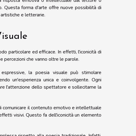
 risposta emotiva o intellettuale dal lettore o
co. Questa forma d'arte offre nuove possibilità di
rtistiche e letterarie.
Visuale
do particolare ed efficace. In effetti, l'iconicità di
 percezioni che vanno oltre le parole.
 espressive, la poesia visuale può stimolare
endo un'esperienza unica e coinvolgente. Ogni
re l'attenzione dello spettatore e sollecitarne la
di comunicare il contenuto emotivo e intellettuale
fetti visivi. Questo fa dell'iconicità un elemento
plessa rispetto alla poesia tradizionale. Infatti,