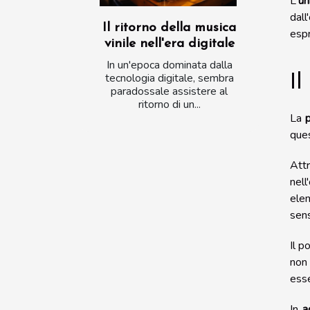
L'
un
dall
Il ritorno della musica
espr
vinile nell'era digitale
In un'epoca dominata dalla
tecnologia digitale, sembra
Il
paradossale assistere al
ritorno di un...
La
p
ques
Att
nel
elem
sens
Il p
non 
esse
In
a